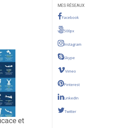
MES RÉSEAUX
Facebook
500px
Instagram
Skype
Vimeo
Pinterest
LinkedIn
Twitter
icace et