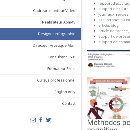
rapport d’activité,
support de cours 
Cadreur, monteur Vidéo
journaux, revues 
site Intranet ou In
Réalisateur Abm-tv
article, blog,
article de presse,
Designer infographie
support de présen
support de commun
Directeur Artistique Abm
Consultant 360°
Formateur Prezi
Cursus professionnel
English only
Contact
Méthodes pou