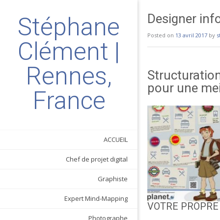
Designer inf
Stéphane
Posted on
13 avril 2017
by
s
Clément |
Rennes,
Structuratio
pour une meil
France
ACCUEIL
Chef de projet digital
Graphiste
Expert Mind-Mapping
VOTRE PROPRE 
Photographe